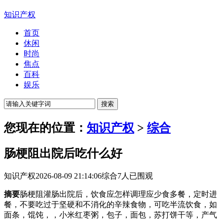
知识产权
首页
休闲
时尚
焦点
百科
娱乐
您现在的位置：
知识产权
>
综合
肠梗阻出院后吃什么好
知识产权
2026-08-09 21:14:06
综合
7人已围观
摘要
肠梗阻灌肠出院后，饮食应怎样调理应少食多餐，定时进
餐，不要吃过于坚硬和不消化的辛辣食物，可吃半流饮食，如
面条，馄饨，，小米红枣粥，包子，面包，苏打饼干等，产气