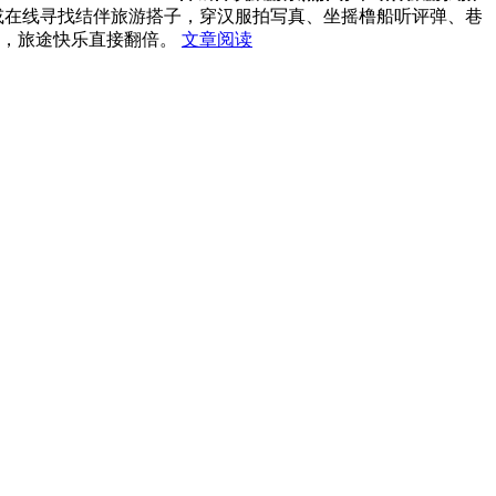
或在线寻找结伴旅游搭子，穿汉服拍写真、坐摇橹船听评弹、巷
术，旅途快乐直接翻倍。
文章阅读