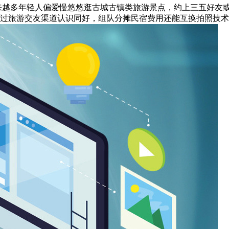
来越多年轻人偏爱慢悠悠逛古城古镇类旅游景点，约上三五好友
通过旅游交友渠道认识同好，组队分摊民宿费用还能互换拍照技