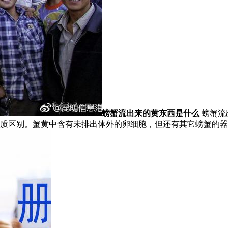
螃蟹流出来的黄东西是什么
螃蟹流
本质区别。蟹黄中含有未排出体外的卵细胞，但还有其它螃蟹的