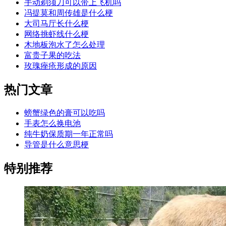
手动剃须刀可以带上飞机吗
冯提莫和周传雄是什么梗
大司马厅长什么梗
网络挑虾线什么梗
木地板泡水了怎么处理
富贵子果的吃法
玫瑰痤疮形成的原因
热门文章
螃蟹绿色的膏可以吃吗
手表怎么换电池
纯牛奶保质期一年正常吗
导管是什么意思梗
特别推荐