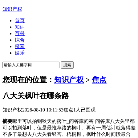
知识产权
首页
知识
百科
综合
探索
娱乐
您现在的位置：
知识产权
>
焦点
八大关枫叶在哪条路
知识产权
2026-08-10 10:11:53
焦点
1人已围观
摘要
哪里可以拍到秋天的落叶_问答库问答-问答库八大关里都
可以拍到落叶，但是最推荐路的枫叶。再有一周估计就落得差
不多了最想去八大关看银杏、梧桐树，枫叶什么时间段最合