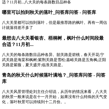
适？11月初...八大关的每条路数目品种各
哪里可以拍到秋天的落叶_问答库问答 - 问答库
八大关里都可以拍到落叶，但是最推荐路的枫叶。再有一周估
计就落得差不多了
最想去八大关看银杏、梧桐树，枫叶什么时间段最
合适？11月初...
八大关的每条路数目品种各异。韶关路是碧桃，春天开花;宁
武关路是海棠和枫树;紫荆关路是雪松;嘉峪关路是五角枫;正阳
关路是紫薇，夏天盛开;临淮关路是。
青岛的秋天什么时候落叶满地？_问答库问答 - 问答
库
八大关风景管理处刘主任介绍说，从历年的情况来看，八大关
的秋景一般来说是在十一月开始，如果没有什么特殊的天气变
化，落叶秋景可以持续到十二月份。。